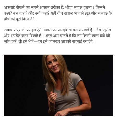
अफवाहें रोकने का सबसे आसान तरीका है: थोड़ा सवाल पूछना। किसने
कहा? कब कहा? और क्यों कहा? यही तीन सवाल आपको झूठ और सच्चाई के
बीच की दूरी दिखा देंगे।
समाचार प्रारंभ पर हम ऐसी खबरों पर पारदर्शिता बनाये रखते हैं—टैग, स्रोत
और अपडेट साफ दिखते हैं। अगर आप चाहते हैं कि हम किसी खास दावे की
जांच करें, तो हमें भेजें—हम इसे जांचकर आपको सच्चाई बताएँगे।