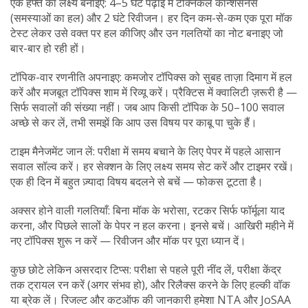
एक हफ्ते का लक्ष्य बनाइए: 4–5 घंटे पढ़ाई में टेक्निकल कॉन्शसनेस
(समस्याओं का हल) और 2 घंटे रिवीजन। हर दिन कम-से-कम एक पूरा मॉक
टेस्ट लेकर उसे वक्त पर हल कीजिए और उन गलतियों का नोट बनाइए जो
बार-बार हो रही हों।
टॉपिक-वार रणनीति अपनाइए: कमजोर टॉपिक्स को सुबह ताज़ा दिमाग में हल
करें और मजबूत टॉपिक्स शाम में रिव्यू करें। प्रैक्टिस में क्वालिटी ज़रूरी है —
सिर्फ सवालों की संख्या नहीं। जब आप किसी टॉपिक के 50–100 सवाल
अच्छे से कर लें, तभी समझें कि आप उस विषय पर काबू पा चुके हैं।
टाइम मैनेजमेंट जान लें: परीक्षा में समय बचाने के लिए पेपर में पहले आसान
सवाल सॉल्व करें। हर सेक्शन के लिए लक्ष्य समय सेट करें और टाइमर रखें।
एक ही दिन में बहुत ज़्यादा विषय बदलने से बचें — फोकस टूटता है।
अक्सर होने वाली गलतियाँ: बिना मॉक के भरोसा, रटकर सिर्फ फॉर्मूला याद
करना, और पिछले सालों के पेपर न हल करना। इनसे बचें। आखिरी महीने में
नए टॉपिक्स शुरू न करें — रिवीजन और मॉक पर पूरा ध्यान दें।
कुछ छोटे लेकिन असरदार टिप्स: परीक्षा से पहले पूरी नींद लें, परीक्षा केंद्र
तक ट्रायल रन करें (अगर संभव हो), और रिलैक्स करने के लिए हल्की वॉक
या ब्रेक लें। रिजल्ट और कटऑफ की जानकारी हमेशा NTA और JoSAA