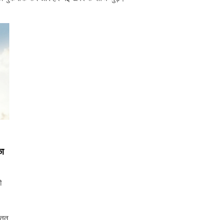
का
ो
्तृत