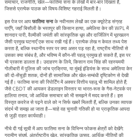
समाचार, राजनीति, खेल—फातिमा सना के लेखों में बार‑बार दिखता है,
जिससे प्रत्येक पाठक को विषय‑विशिष्ट गहराई मिलती है।
इस पेज पर आप
फातिमा सना
के नवीनतम लेखों का एक क्यूरेटेड संग्रह
पाएँगे, जहाँ बिसौली के भरतपुर की किसान हत्या, अमेलिया केर की WPL में
शानदार पारी, वैल्मीकी जयंती की सांस्कृतिक धूम और दार्जिलिंग में भूस्खलन
जैसी प्रमुख घटनाएँ एक साथ रखी गई हैं। प्रत्येक लेख न केवल तथ्य पेश
करता है, बल्कि स्थानीय स्तर पर क्या असर पड़ रहा है, राष्ट्रीय नीतियों से
उसका क्या संबंध है, और भविष्य में कौन‑सी पहलू प्रमुख हो सकते हैं, इस पर
भी प्रकाश डालता है। उदाहरण के लिये, किसान राम सिंह की रहस्यमयी
गोलीबारी में पुलिस की जांच प्रक्रिया, या मुंबई इंडियंस के साथ अमेलिया केर
की दो‑सेंचुड़ी शतक, दोनों ही सामाजिक और खेल‑सम्बंधी दृष्टिकोण से देखी
गई हैं। फातिमा सना की रिपोर्टिंग में अक्सर वित्तीय पहलू भी शामिल होते हैं;
जैसे CBDT की आयकर डेडलाइन विस्तार या भारत‑रूस के गैस‑नेटवर्क पर
हालिया तनाव, जो आर्थिक समाचार को भी समझने में मदद करते हैं। इस
विस्तृत कवरेज से पढ़ने वाले को न सिर्फ खबरें मिलती हैं, बल्कि उनका व्यापक
संदर्भ भी समझ आ जाता है—चाहे वह चुनावी गतिकी हो या प्राकृतिक आपदा
से जुड़ी राहत कार्यवाही।
नीचे दी गई सूची में आप फातिमा सना के विभिन्न फोकस क्षेत्रों को देखेंगे:
ग्रामीण संघर्ष, अंतर्राष्ट्रीय खेल, सांस्कृतिक उत्सव, आर्थिक नीतियों की