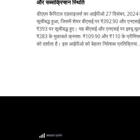
और सब्सक्रिप्शन स्थिति
डीएएम कैपिटल एडवाइजर्स का आईपीओ 27 दिसंबर, 2024
सूचीबद्ध हुआ, जिसमें शेयर बीएसई पर ₹392.90 और एनएसई
₹393 पर सूचीबद्ध हुए। यह बीएसई और एनएसई पर इश्यू मूल्
₹283 के मुकाबले क्रमशः ₹109.90 और ₹110 के प्रीमिय
को दर्शाता है। इस आईपीओ को बेहतर निवेशक प्रतिक्रिया
मिली, जिससे 82.08 गुना ओवरसब्सक्राइब हुआ। योग्य
संस्थागत खरीदारों द्वारा आरक्षित कोटा 166.33 गुना, जबकि
खुदरा व्यक्तिगत निवेशकों द्वारा 27.13 गुना ओवरसब्सक्राइब
हुआ।