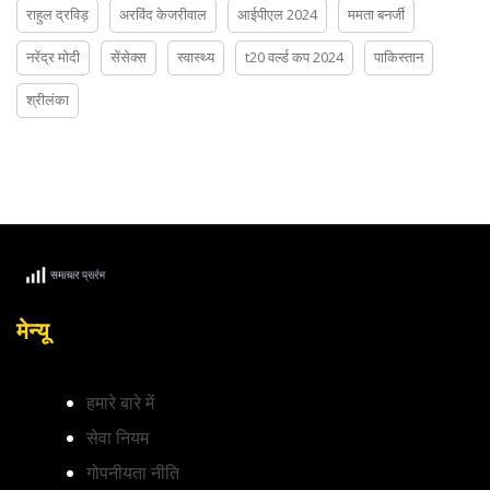
राहुल द्रविड़
अरविंद केजरीवाल
आईपीएल 2024
ममता बनर्जी
नरेंद्र मोदी
सेंसेक्स
स्वास्थ्य
t20 वर्ल्ड कप 2024
पाकिस्तान
श्रीलंका
मेन्यू
हमारे बारे में
सेवा नियम
गोपनीयता नीति