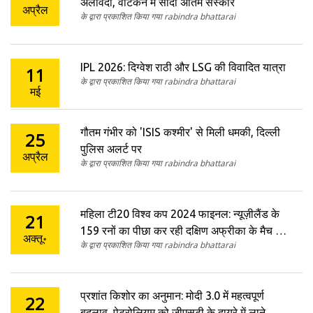
अलविदा, वेटिकन में सादा अंतिम संस्कार
अप्रैल
के द्वारा प्रकाशित किया गया rabindra bhattarai
IPL 2026: दिग्वेश राठी और LSG की विवादित यात्रा
11
के द्वारा प्रकाशित किया गया rabindra bhattarai
मई
गौतम गंभीर को 'ISIS कश्मीर' से मिली धमकी, दिल्ली
25
पुलिस अलर्ट पर
अप्रैल
के द्वारा प्रकाशित किया गया rabindra bhattarai
महिला टी20 विश्व कप 2024 फाइनल: न्यूज़ीलैंड के
21
159 रनों का पीछा कर रही दक्षिण अफ्रीका के मैच का
अक्तू॰
के द्वारा प्रकाशित किया गया rabindra bhattarai
जीवंत वर्णन
प्रशांत किशोर का अनुमान: मोदी 3.0 में महत्वपूर्ण
22
बदलाव, पेट्रोलियम को जीएसटी के दायरे में लाने और