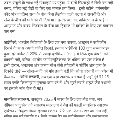
डबल सेंचुरी के साथ नई ऊँचाइयों पर पहुँचा
. ये दोनों खिलाड़ी ने सिर्फ रन नहीं
बनाए, बल्कि नई पीढ़ी के लिए एक मानक तय किया। इसी महीने, हर्मनप्रीत
कौर और फातिमा सना के बीच बिना हैंडशेक वाली घटना ने राजनीति और
खेल के बीच की धागे को भी दिखाया।
इसके अलावा, पाकिस्तान के फ़हीम
अस्राफ और बाबर-रिजवान के बीच का ट्विस्ट भी दर्शकों के लिए एक यादगार
पल बना।
आईपीओ
,
भारतीय निवेशकों के लिए एक नया रास्ता, अक्टूबर में रूबिकॉन
रिसर्च के साथ अपनी शक्ति दिखाई
. इसका आईपीओ 103 गुना सब्सक्राइब
हुआ, ग्रे मार्केट में 20% से ज्यादा प्रीमियम मिला। ये सिर्फ एक कंपनी की
कहानी नहीं, बल्कि भारतीय फार्मास्यूटिकल्स के भविष्य का एक संकेत है।
इसी दौरान, धनतेरस और करवा चौथ जैसे त्योहारों ने शॉपिंग और पूजा के
रिकॉर्ड तोड़े — सोना-चांदी की मांग इतनी बढ़ी कि सोना तस्करी का अंधेरा भी
फैल गया।
सोना तस्करी
,
अब एक बड़ा अपराध बन गया है जहाँ गुंडे ₹1.15
लाख प्रति किलोग्राम मुनाफा कमा रहे हैं
, और मुंबई हवाई अड्डे जैसे स्थानों
पर इसकी जांच तेज हो गई।
मानसिक स्वास्थ्य
,
अक्टूबर 2025 में भारत के लिए एक मोड़ बना, जब
दीपिका पादुकोण को स्वास्थ्य मंत्रालय ने देश की पहली मानसिक स्वास्थ्य
एम्बेसडर नियुक्त किया
. इसका मतलब सिर्फ एक फिल्म स्टार का नाम नहीं,
बल्कि एक नई जागृति है। टेली-मानस ऐप का नवीनीकरण और जागरूकता