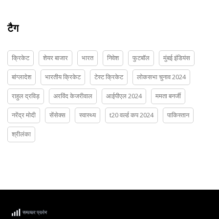
टैग
क्रिकेट
शेयर बाजार
भारत
निवेश
फुटबॉल
मुंबई इंडियंस
बांग्लादेश
भारतीय क्रिकेट
टेस्ट क्रिकेट
लोकसभा चुनाव 2024
राहुल द्रविड़
अरविंद केजरीवाल
आईपीएल 2024
ममता बनर्जी
नरेंद्र मोदी
सेंसेक्स
स्वास्थ्य
t20 वर्ल्ड कप 2024
पाकिस्तान
श्रीलंका