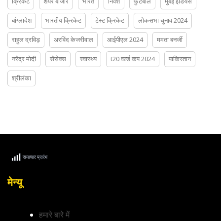
क्रिकेट
शेयर बाजार
भारत
निवेश
फुटबॉल
मुंबई इंडियंस
बांग्लादेश
भारतीय क्रिकेट
टेस्ट क्रिकेट
लोकसभा चुनाव 2024
राहुल द्रविड़
अरविंद केजरीवाल
आईपीएल 2024
ममता बनर्जी
नरेंद्र मोदी
सेंसेक्स
स्वास्थ्य
t20 वर्ल्ड कप 2024
पाकिस्तान
श्रीलंका
मेन्यू
हमारे बारे में