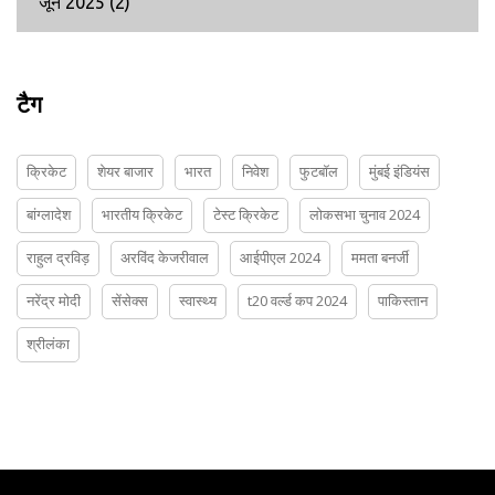
जून 2025
(2)
टैग
क्रिकेट
शेयर बाजार
भारत
निवेश
फुटबॉल
मुंबई इंडियंस
बांग्लादेश
भारतीय क्रिकेट
टेस्ट क्रिकेट
लोकसभा चुनाव 2024
राहुल द्रविड़
अरविंद केजरीवाल
आईपीएल 2024
ममता बनर्जी
नरेंद्र मोदी
सेंसेक्स
स्वास्थ्य
t20 वर्ल्ड कप 2024
पाकिस्तान
श्रीलंका