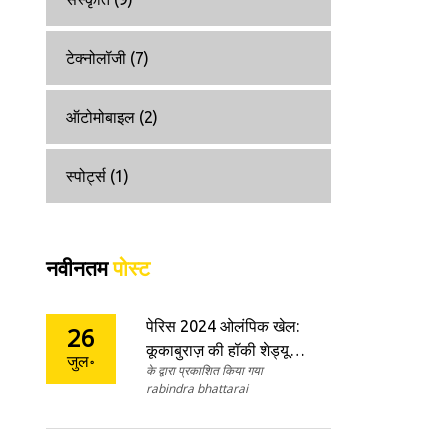
टेक्नोलॉजी
(7)
ऑटोमोबाइल
(2)
स्पोर्ट्स
(1)
नवीनतम
पोस्ट
पेरिस 2024 ओलंपिक खेल:
26
कूकाबुराज़ की हॉकी शेड्यूल
जुल॰
के द्वारा प्रकाशित किया गया
और मुकाबले की चुनौतियाँ
rabindra bhattarai