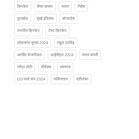
क्रिकेट
शेयर बाजार
भारत
निवेश
फुटबॉल
मुंबई इंडियंस
बांग्लादेश
भारतीय क्रिकेट
टेस्ट क्रिकेट
लोकसभा चुनाव 2024
राहुल द्रविड़
अरविंद केजरीवाल
आईपीएल 2024
ममता बनर्जी
नरेंद्र मोदी
सेंसेक्स
स्वास्थ्य
t20 वर्ल्ड कप 2024
पाकिस्तान
श्रीलंका