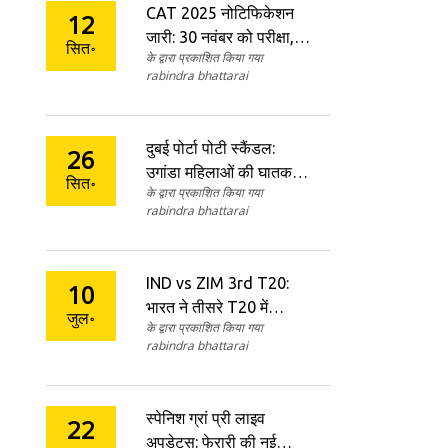
CAT 2025 नोटिफिकेशन
12
जारी: 30 नवंबर को परीक्षा,
सित॰
के द्वारा प्रकाशित किया गया
रजिस्ट्रेशन 1 अगस्त से—
rabindra bhattarai
सम्पूर्ण गाइड
दुबई पोर्टा पोटी स्कैंडल:
26
उगांडा महिलाओं की घातक
सित॰
के द्वारा प्रकाशित किया गया
तस्करी नेटवर्क का खुलासा
rabindra bhattarai
IND vs ZIM 3rd T20:
10
भारत ने तीसरे T20 में
जुल॰
के द्वारा प्रकाशित किया गया
ज़िम्बाब्वे को 23 रनों से हराया
rabindra bhattarai
स्पेनिश ग्रां प्री लाइव
22
अपडेट्स: फेरारी की नई