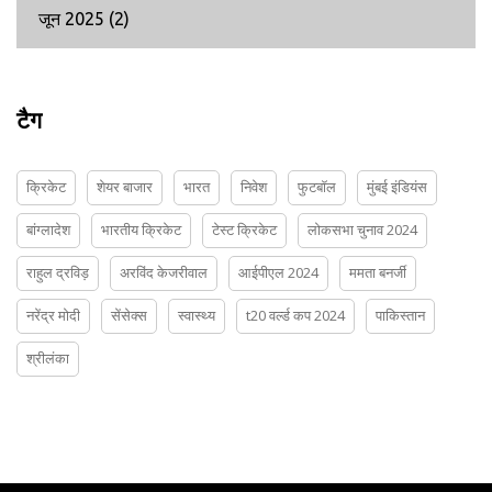
जून 2025
(2)
टैग
क्रिकेट
शेयर बाजार
भारत
निवेश
फुटबॉल
मुंबई इंडियंस
बांग्लादेश
भारतीय क्रिकेट
टेस्ट क्रिकेट
लोकसभा चुनाव 2024
राहुल द्रविड़
अरविंद केजरीवाल
आईपीएल 2024
ममता बनर्जी
नरेंद्र मोदी
सेंसेक्स
स्वास्थ्य
t20 वर्ल्ड कप 2024
पाकिस्तान
श्रीलंका