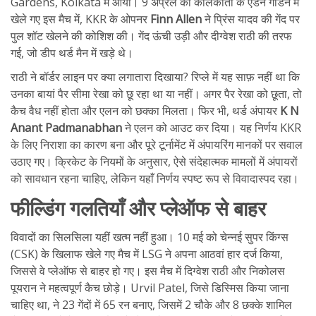
Gardens, Kolkata
में आया। 9 अप्रैल को कोलकाता के एडन गार्डन में
खेले गए इस मैच में, KKR के ओपनर
Finn Allen
ने प्रिंस यादव की गेंद पर
पुल शॉट खेलने की कोशिश की। गेंद ऊंची उड़ी और दीग्वेश राठी की तरफ
गई, जो डीप थर्ड मैन में खड़े थे।
राठी ने बॉर्डर लाइन पर क्या लगातारा दिखाया? रिप्ले में यह साफ़ नहीं था कि
उनका बायां पैर सीमा रेखा को छू रहा था या नहीं। अगर पैर रेखा को छूता, तो
कैच वैध नहीं होता और एलन को छक्का मिलता। फिर भी, थर्ड अंपायर
K N
Anant Padmanabhan
ने एलन को आउट कर दिया। यह निर्णय KKR
के लिए निराशा का कारण बना और पूरे टूर्नामेंट में अंपायरिंग मानकों पर सवाल
उठाए गए। क्रिकेट के नियमों के अनुसार, ऐसे संदेहात्मक मामलों में अंपायरों
को सावधान रहना चाहिए, लेकिन यहाँ निर्णय स्पष्ट रूप से विवादास्पद रहा।
फील्डिंग गलतियाँ और प्लेऑफ से बाहर
विवादों का सिलसिला यहीं खत्म नहीं हुआ। 10 मई को चेन्नई सुपर किंग्स
(CSK) के खिलाफ खेले गए मैच में LSG ने अपना आठवां हार दर्ज किया,
जिससे वे प्लेऑफ से बाहर हो गए। इस मैच में दिग्वेश राठी और निकोलस
पूयरान ने महत्वपूर्ण कैच छोड़े। Urvil Patel, जिसे डिस्मिस किया जाना
चाहिए था, ने 23 गेंदों में 65 रन बनाए, जिसमें 2 चौके और 8 छक्के शामिल