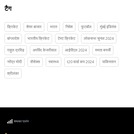
टैग
क्रिकेट
शेयर बाजार
भारत
निवेश
फुटबॉल
मुंबई इंडियंस
बांग्लादेश
भारतीय क्रिकेट
टेस्ट क्रिकेट
लोकसभा चुनाव 2024
राहुल द्रविड़
अरविंद केजरीवाल
आईपीएल 2024
ममता बनर्जी
नरेंद्र मोदी
सेंसेक्स
स्वास्थ्य
t20 वर्ल्ड कप 2024
पाकिस्तान
श्रीलंका