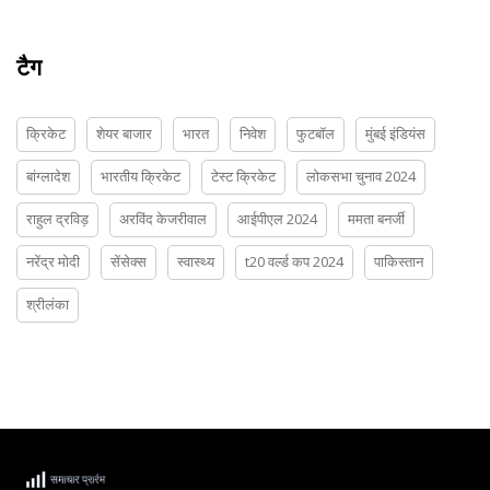
टैग
क्रिकेट
शेयर बाजार
भारत
निवेश
फुटबॉल
मुंबई इंडियंस
बांग्लादेश
भारतीय क्रिकेट
टेस्ट क्रिकेट
लोकसभा चुनाव 2024
राहुल द्रविड़
अरविंद केजरीवाल
आईपीएल 2024
ममता बनर्जी
नरेंद्र मोदी
सेंसेक्स
स्वास्थ्य
t20 वर्ल्ड कप 2024
पाकिस्तान
श्रीलंका