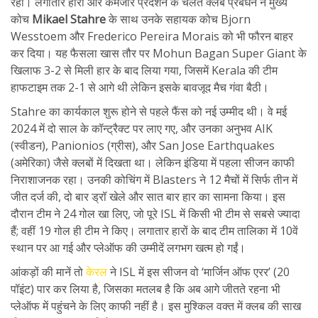
रहा। लगातार हारों और कमजोर प्रदर्शन के चलते क्लब प्रबंधन ने मुख्य
कोच
Mikael Stahre
के साथ उनके सहायक कोच Bjorn
Wesstoem और Frederico Pereira Morais को भी फौरन बाहर
कर दिया। यह फैसला खास तौर पर Mohun Bagan Super Giant के
खिलाफ 3-2 से मिली हार के बाद लिया गया, जिसमें Kerala की टीम
हाफटाइम तक 2-1 से आगे थी लेकिन इसके बावजूद मैच गंवा बैठी।
Stahre का कार्यकाल शुरू होने से पहले फैंस को नई उम्मीद थी। वे मई
2024 में दो साल के कॉन्ट्रैक्ट पर लाए गए, और उनका अनुभव AIK
(स्वीडन), Panionios (ग्रीस), और San Jose Earthquakes
(अमेरिका) जैसे क्लबों में दिखता था। लेकिन इंडिया में पहला सीजन काफी
निराशाजनक रहा। उनकी कोचिंग में Blasters ने 12 मैचों में सिर्फ तीन में
जीत दर्ज की, दो बार ड्रॉ खेले और सात बार हार का सामना किया। इस
दौरान टीम ने 24 गोल खा लिए, जो पूरे ISL में किसी भी टीम से सबसे ज्यादा
हैं; वहीं 19 गोल ही टीम ने किए। लगातार हारों के बाद टीम तालिका में 10वें
स्थान पर आ गई और प्लेऑफ की उम्मीदें लगभग खत्म हो गईं।
आंकड़ों की मानें तो
केरल
ने ISL में इस सीजन वो ‘मार्जिन ऑफ एरर’ (20
पॉइंट) पार कर लिया है, जिसका मतलब है कि अब आगे जीतते रहना भी
प्लेऑफ में पहुंचने के लिए काफी नहीं है। इस मुश्किल वक्त में क्लब की साख