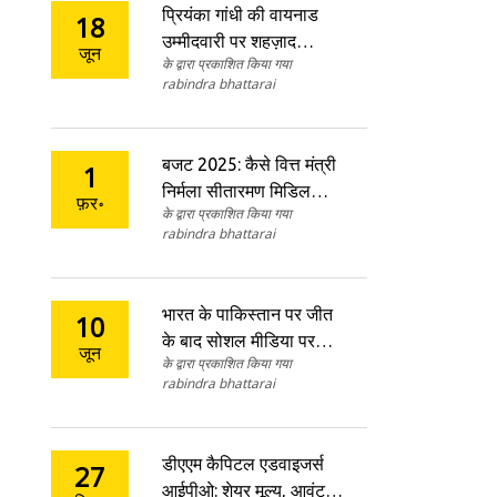
प्रियंका गांधी की वायनाड
18
उम्मीदवारी पर शहज़ाद
जून
के द्वारा प्रकाशित किया गया
पूनावाला ने कसा तंज,
rabindra bhattarai
कांग्रेस पर परिवारवाद का
आरोप
बजट 2025: कैसे वित्त मंत्री
1
निर्मला सीतारमण मिडिल
फ़र॰
के द्वारा प्रकाशित किया गया
क्लास करदाताओं को राहत
rabindra bhattarai
प्रदान कर सकती हैं?
भारत के पाकिस्तान पर जीत
10
के बाद सोशल मीडिया पर
जून
के द्वारा प्रकाशित किया गया
मेम्स की बाढ़ - 6 रनों से
rabindra bhattarai
न्यूयॉर्क में मिली शानदार जीत
डीएएम कैपिटल एडवाइजर्स
27
आईपीओ: शेयर मूल्य, आवंटन