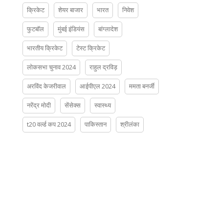
क्रिकेट
शेयर बाजार
भारत
निवेश
फुटबॉल
मुंबई इंडियंस
बांग्लादेश
भारतीय क्रिकेट
टेस्ट क्रिकेट
लोकसभा चुनाव 2024
राहुल द्रविड़
अरविंद केजरीवाल
आईपीएल 2024
ममता बनर्जी
नरेंद्र मोदी
सेंसेक्स
स्वास्थ्य
t20 वर्ल्ड कप 2024
पाकिस्तान
श्रीलंका