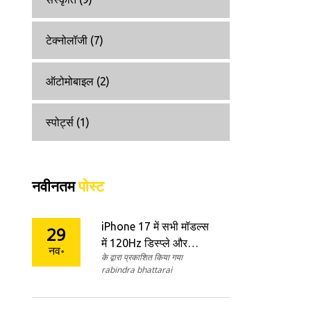
टेक्नोलॉजी
(7)
ऑटोमोबाइल
(2)
स्पोर्ट्स
(1)
नवीनतम
पोस्ट
iPhone 17 में सभी मॉडल्स
29
में 120Hz डिस्प्ले और
नव॰
के द्वारा प्रकाशित किया गया
Ceramic Shield 2, अब
rabindra bhattarai
सबके लिए प्रीमियम अनुभव